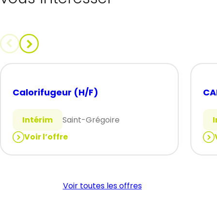
Calorifugeur (H/F)
CA
Intérim
Saint-Grégoire
Voir l’offre
:
:
Calorifugeur
CA
(H/F)
(H/
Voir toutes les offres