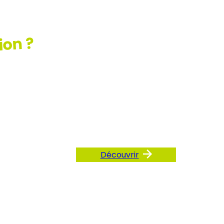
ion ?
ez
AQ
Découvrir