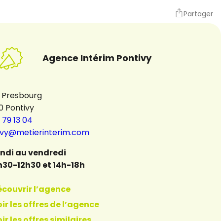
Partager
Agence Intérim Pontivy
i Presbourg
0 Pontivy
 79 13 04
ivy@metierinterim.com
undi au vendredi
h30-12h30 et 14h-18h
écouvrir l’agence
ir les offres de l’agence
ir les offres similaires