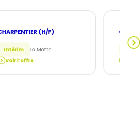
CHARPENTIER (H/F)
CHARPE
Intérim
La Motte
Intér
Voir l’offre
Voir 
:
CHARPENTIER
CHARPE
(H/F)
(H/F)