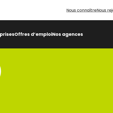
Nous connaître
Nous rej
prises
Offres d’emploi
Nos agences
 Intérimaire Métier Intérim
 avantages,
sés pour vous
oin d’aide pour votre
herche d’emploi