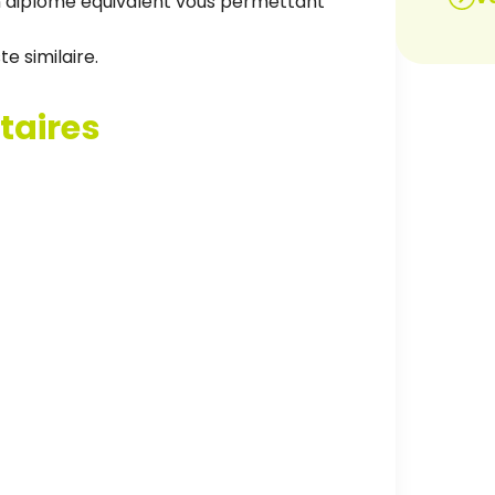
n diplôme équivalent vous permettant
e similaire.
taires