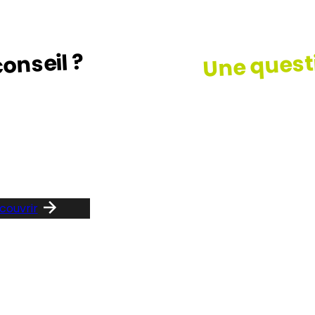
Une quest
onseil ?
z le guide …
Consult
notre F
couvrir