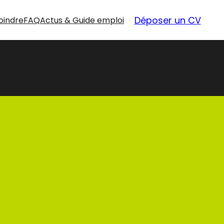
Déposer un CV
oindre
FAQ
Actus & Guide emploi
nouvelles
opportunités
Nos offres d’emploi