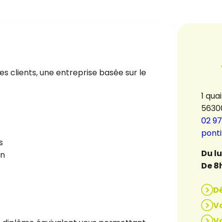
es clients, une entreprise basée sur le
1 qua
5630
02 97
pont
s
Du l
on
De 8
D
Vo
Vo