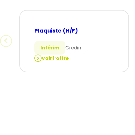
Plaquiste (H/F)
Intérim
Crédin
Voir l’offre
:
Plaquiste
(H/F)