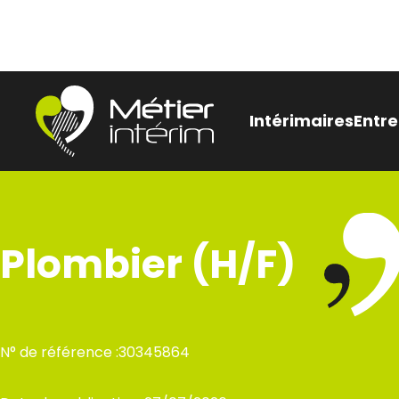
Aller
Panneau de gestion des cookies
au
contenu
Intérimaires
Entre
Être
Nos
Plombier (H/F)
pen
Bes
rec
N° de référence :
30345864