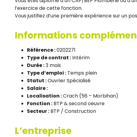
Vous êtes diplômé d’un CAP/BEP Plomberie ou d’u
l’exercice de cette fonction.
Vous justifiez d’une première expérience sur un post
Informations complémen
Référence :
0202271
Type de contrat :
Intérim
Durée :
3 mois
Type d’emploi :
Temps plein
Statut :
Ouvrier Spécialisé
Salaire :
Localisation :
Crach (56 – Morbihan)
Fonction :
BTP & second oeuvre
Secteur :
BTP / Construction
L’entreprise