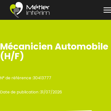
Panneau de gestion des cookies
Aller
au
contenu
Mécanicien Automobile
(H/F)
N° de référence :
30413777
Date de publication :
31/07/2026