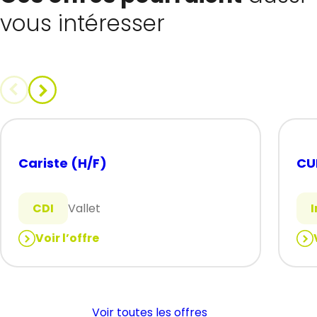
vous intéresser
Cariste (H/F)
CUI
CDI
Vallet
Voir l’offre
:
:
Cariste
CUI
(H/F)
(H/
Voir toutes les offres