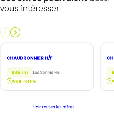
vous intéresser
CHAUDRONNIER H/F
CH
Intérim
Les Sorinières
Voir l’offre
:
:
CHAUDRONNIER
CH
H/F
D’E
ELE
Voir toutes les offres
(H/