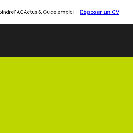
Déposer un CV
oindre
FAQ
Actus & Guide emploi
nouvelles
opportunités
Nos offres d’emploi