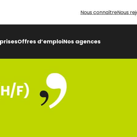
Nous connaître
Nous rej
prises
Offres d’emploi
Nos agences
 Intérimaire Métier Intérim
 avantages,
(H/F)
sés pour vous
oin d’aide pour votre
herche d’emploi