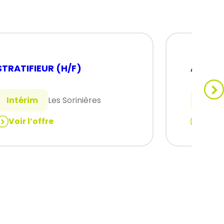
STRATIFIEUR (H/F)
ANIMAT
Intérim
Les Sorinières
CDI
Voir l’offre
Voir 
:
STRATIFIEUR
ANIMAT
(H/F)
QUALIT
H/F