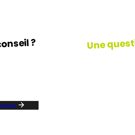
Une quest
onseil ?
z le guide …
Consult
notre F
couvrir