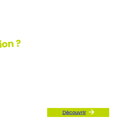
ion ?
ez
AQ
Découvrir