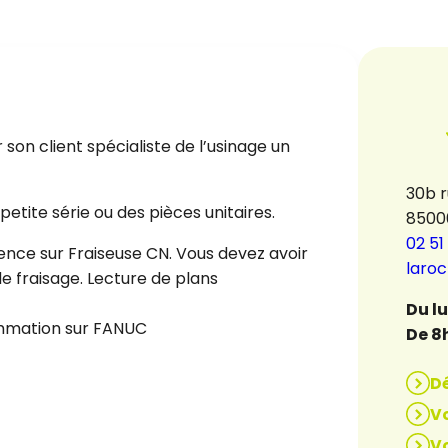
n client spécialiste de l’usinage un
30b 
 petite série ou des pièces unitaires.
8500
02 51
ience sur Fraiseuse CN. Vous devez avoir
laro
e fraisage. Lecture de plans
Du l
ammation sur FANUC
De 8
D
Vo
Vo