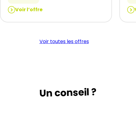
Voir l’offre
:
:
CARRELEUR
PL
(H/F)
(H/
Voir toutes les offres
Un conseil ?
Suivez le guide …