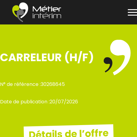
Panneau de gestion des cookies
Aller
au
contenu
CARRELEUR (H/F)
N° de référence :
30268645
Date de publication :
20/07/2026
Détails de l’offre