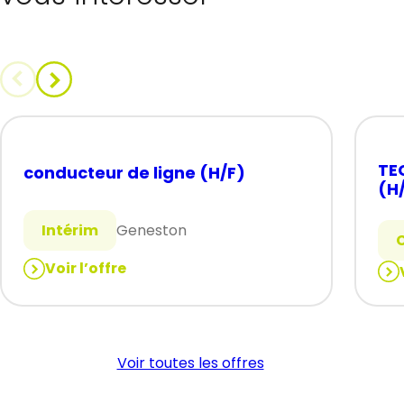
TE
conducteur de ligne (H/F)
(H
Intérim
Geneston
Voir l’offre
:
:
conducteur
TE
de
MA
ligne
NU
Voir toutes les offres
(H/F)
(H/