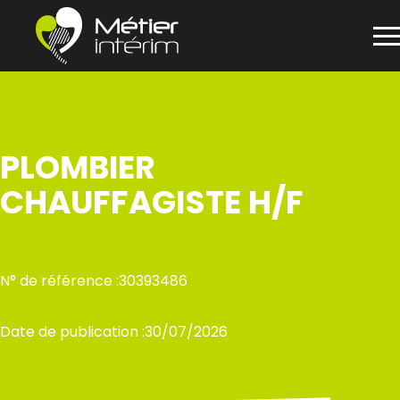
Panneau de gestion des cookies
Aller
au
contenu
PLOMBIER
CHAUFFAGISTE H/F
N° de référence :
30393486
Date de publication :
30/07/2026