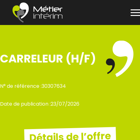
Panneau de gestion des cookies
Aller
au
contenu
CARRELEUR (H/F)
N° de référence :
30307634
Date de publication :
23/07/2026
Détails de l’offre