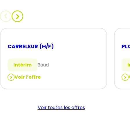
CARRELEUR (H/F)
PL
Intérim
Baud
Voir l’offre
:
:
CARRELEUR
PL
(H/F)
(H/
Voir toutes les offres