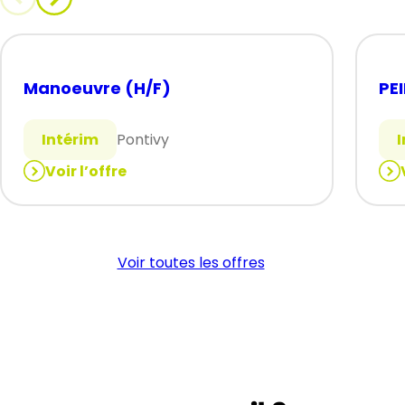
Manoeuvre (H/F)
PE
Intérim
Pontivy
Voir l’offre
:
:
Manoeuvre
PEI
(H/F)
(H/
Voir toutes les offres