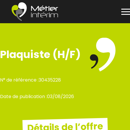
Panneau de gestion des cookies
Aller
au
contenu
Plaquiste (H/F)
N° de référence :
30435228
Date de publication :
03/08/2026
Détails de l’offre