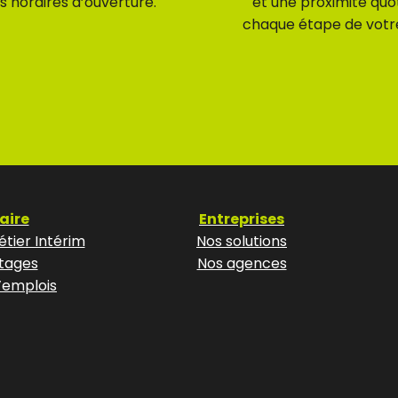
s horaires d’ouverture.
et une proximité quo
chaque étape de votr
aire
Entreprises
tier Intérim
Nos solutions
tages
Nos agences
’emplois