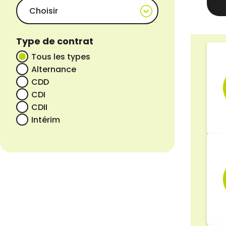
Type de contrat
Tous les types
Alternance
CDD
CDI
CDII
Intérim