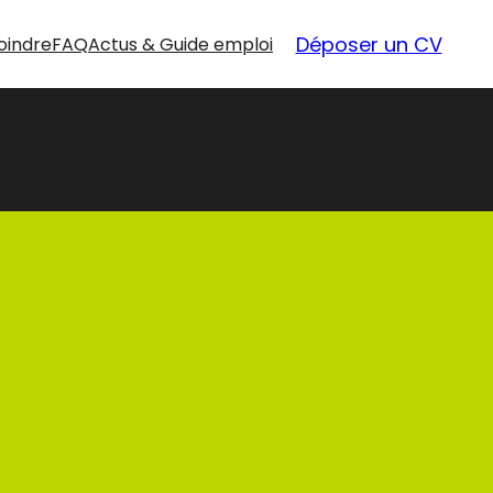
Déposer un CV
oindre
FAQ
Actus & Guide emploi
nouvelles
opportunités
Nos offres d’emploi