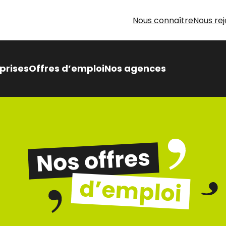
Nous connaître
Nous rej
prises
Offres d’emploi
Nos agences
 Intérimaire Métier Intérim
 avantages,
sés pour vous
Nos offres
oin d’aide pour votre
herche d’emploi
d’emploi