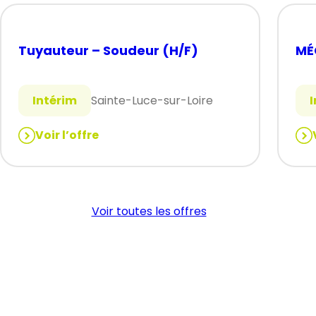
Tuyauteur – Soudeur (H/F)
MÉ
Intérim
Sainte-Luce-sur-Loire
Voir l’offre
:
:
Tuyauteur
MÉ
–
PL
Soudeur
(H/
Voir toutes les offres
(H/F)