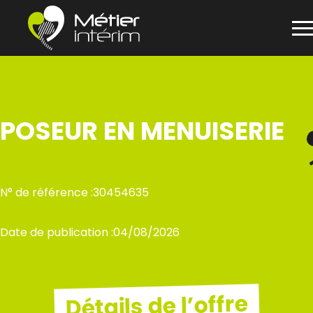
Panneau de gestion des cookies
Aller
au
contenu
POSEUR EN MENUISERIE
N° de référence :
30454635
Date de publication :
04/08/2026
Détails de l’offre