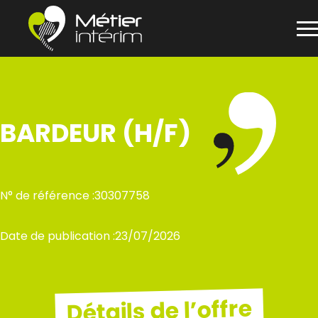
Panneau de gestion des cookies
Aller
au
contenu
BARDEUR (H/F)
N° de référence :
30307758
Date de publication :
23/07/2026
Détails de l’offre