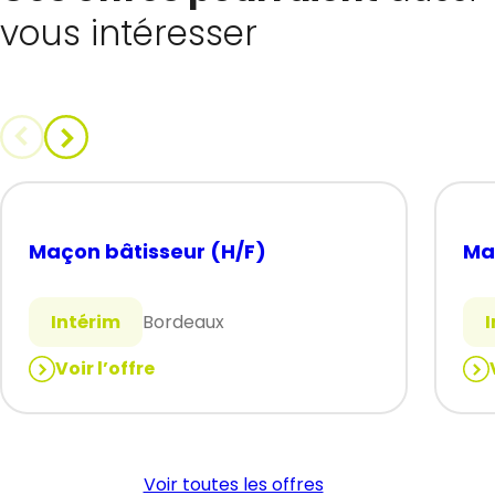
vous intéresser
Maçon bâtisseur (H/F)
Ma
Intérim
Bordeaux
Voir l’offre
:
:
Maçon
Ma
bâtisseur
N2
(H/F)
à
Voir toutes les offres
N3