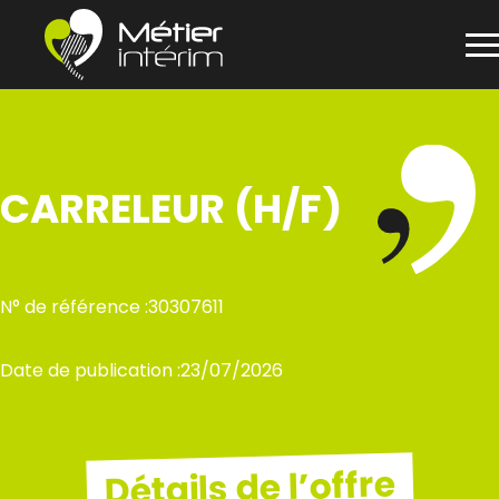
Panneau de gestion des cookies
Aller
au
contenu
CARRELEUR (H/F)
N° de référence :
30307611
Date de publication :
23/07/2026
Détails de l’offre