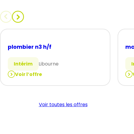
plombier n3 h/f
ma
Intérim
Libourne
Voir l’offre
:
:
plombier
ma
n3
pie
h/f
N2
Voir toutes les offres
à
N3
(H/