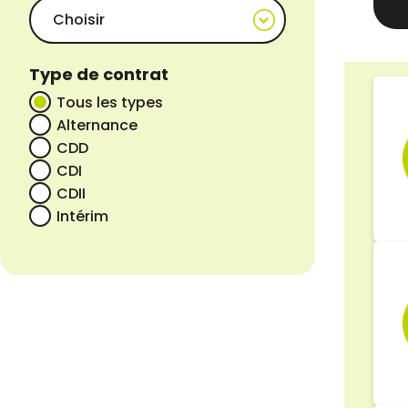
Type de contrat
Tous les types
Alternance
CDD
CDI
CDII
Intérim