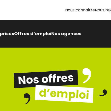
Nous connaître
Nous rej
prises
Offres d’emploi
Nos agences
 Intérimaire Métier Intérim
 avantages,
sés pour vous
Nos offres
oin d’aide pour votre
herche d’emploi
d’emploi