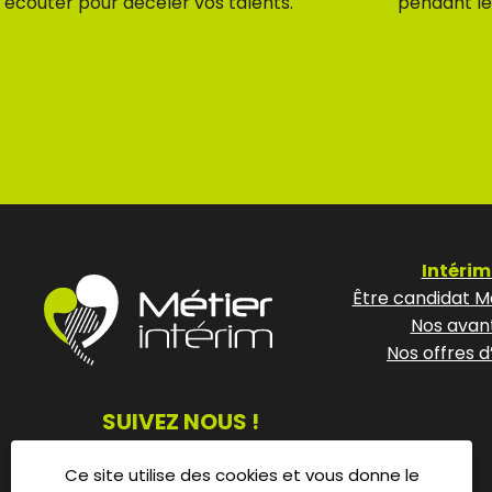
écouter pour déceler vos talents.
pendant le
Intérim
Être candidat Mé
Nos avan
Nos offres d
SUIVEZ NOUS !
Ce site utilise des cookies et vous donne le