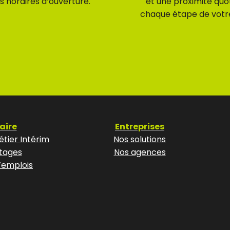
s horaires d’ouverture.
et une proximité quo
chaque étape de votr
aire
Entreprises
tier Intérim
Nos solutions
tages
Nos agences
’emplois