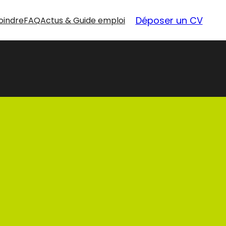
Déposer un CV
oindre
FAQ
Actus & Guide emploi
nouvelles
opportunités
Nos offres d’emploi