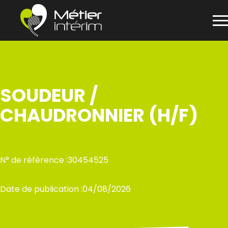
Panneau de gestion des cookies
Aller
au
contenu
SOUDEUR /
CHAUDRONNIER (H/F)
N° de référence :
30454525
Date de publication :
04/08/2026