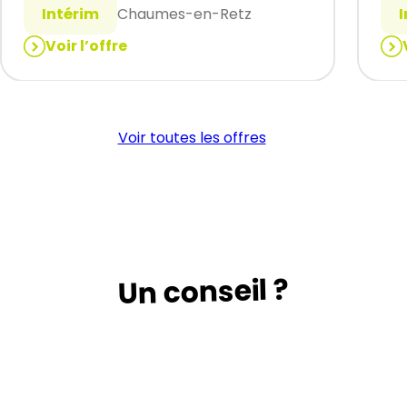
Intérim
Chaumes-en-Retz
Voir l’offre
:
:
TECHNICIEN
OP
DE
DE
MAINTENANCE
CO
Voir toutes les offres
(H/F)
(H/
Un conseil ?
Suivez le guide …