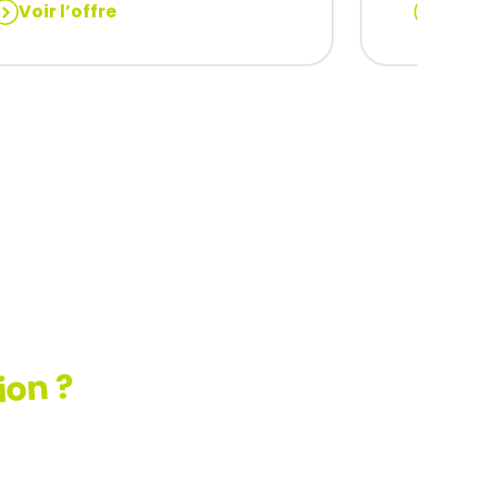
Voir l’offre
Voir 
:
STRATIFIEUR
ANIMAT
(H/F)
QUALIT
H/F
ion ?