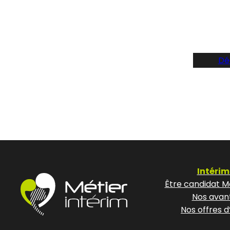
Suive
Dé
Intérim
Être candidat Mé
Nos avan
Nos offres d