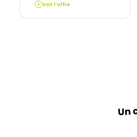
Voir l’offre
:
TECHNICIEN
DE
MAINTENANCE
(H/F)
Un c