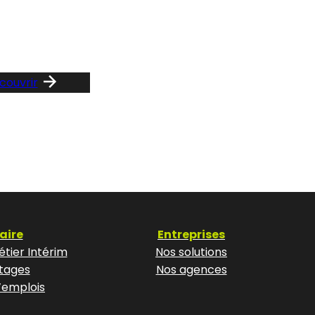
z le guide …
Consult
notre F
couvrir
aire
Entreprises
tier Intérim
Nos solutions
tages
Nos agences
’emplois