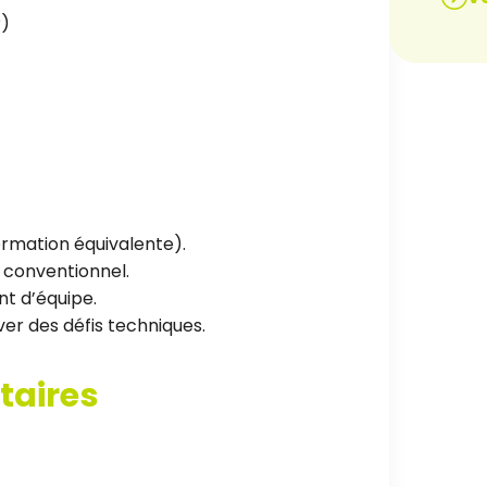
?)
ormation équivalente).
e conventionnel.
t d’équipe.
er des défis techniques.
taires