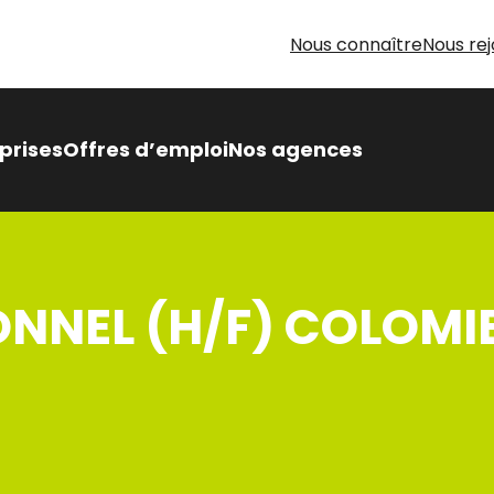
Nous connaître
Nous rej
prises
Offres d’emploi
Nos agences
 Intérimaire Métier Intérim
 avantages,
NNEL (H/F) COLOMI
sés pour vous
oin d’aide pour votre
herche d’emploi