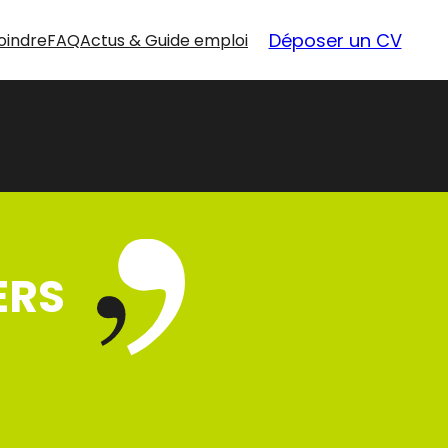
Déposer un CV
oindre
FAQ
Actus & Guide emploi
ERS
nouvelles
opportunités
Nos offres d’emploi