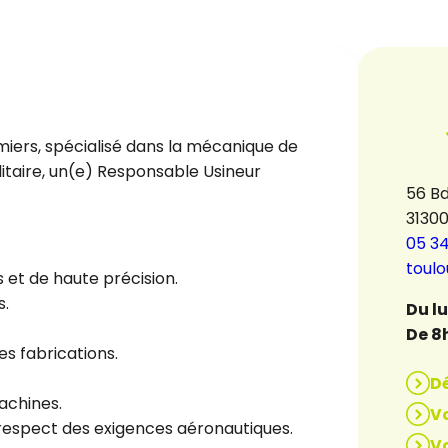
miers, spécialisé dans la mécanique de
litaire, un(e) Responsable Usineur
56 B
3130
05 34
toul
 et de haute précision.
s.
Du l
De 8
es fabrications.
D
achines.
Vo
e respect des exigences aéronautiques.
Vo