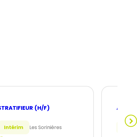
STRATIFIEUR (H/F)
ANIMAT
Intérim
Les Sorinières
CDI