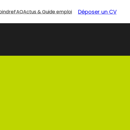
Déposer un CV
oindre
FAQ
Actus & Guide emploi
nouvelles
opportunités
Nos offres d’emploi