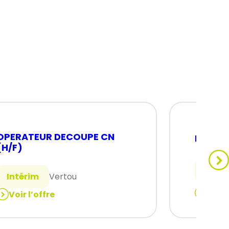
OPERATEUR DECOUPE CN
MÉCANI
(H/F)
Intér
Intérim
Vertou
Voir 
Voir l’offre
:
MÉCANI
OPERATEUR
(H/F)
DECOUPE