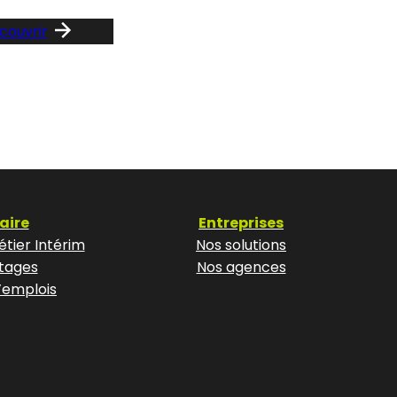
couvrir
aire
Entreprises
tier Intérim
Nos solutions
tages
Nos agences
’emplois