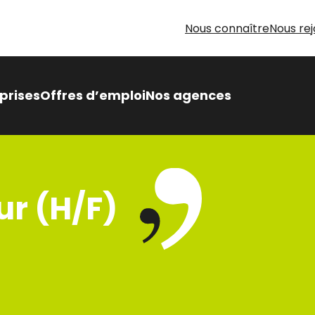
Nous connaître
Nous rej
prises
Offres d’emploi
Nos agences
 Intérimaire Métier Intérim
 avantages,
ur (H/F)
sés pour vous
oin d’aide pour votre
herche d’emploi