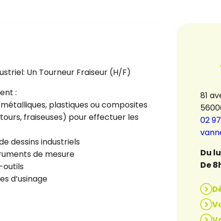
ustriel: Un Tourneur Fraiseur (H/F)
ent :
81 av
s métalliques, plastiques ou composites
5600
ours, fraiseuses) pour effectuer les
02 97
vann
de dessins industriels
Du l
nstruments de mesure
De 8
outils
es d’usinage
D
Vo
Vo