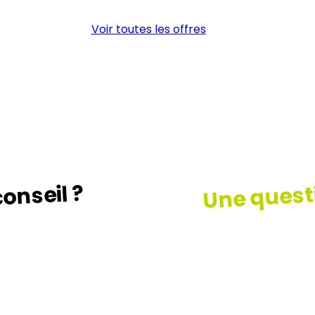
LIGNE
Voir toutes les offres
(H/F)
Une quest
onseil ?
z le guide …
Consult
notre F