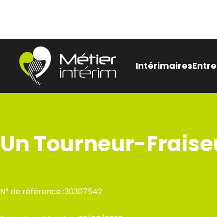
Aller
Panneau de gestion des cookies
au
contenu
Intérimaires
Entre
Être
Nos
Un Tourneur-Fraise
pen
Bes
rec
N° de référence :
30307542