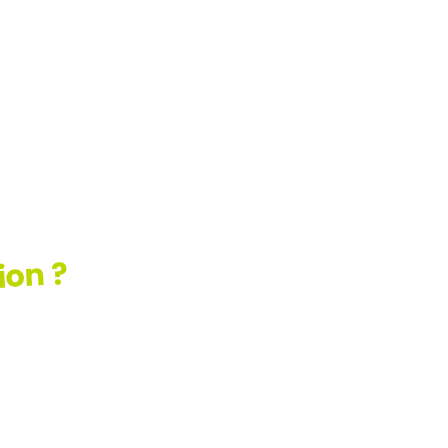
CN
(H/F)
ion ?
ez
AQ