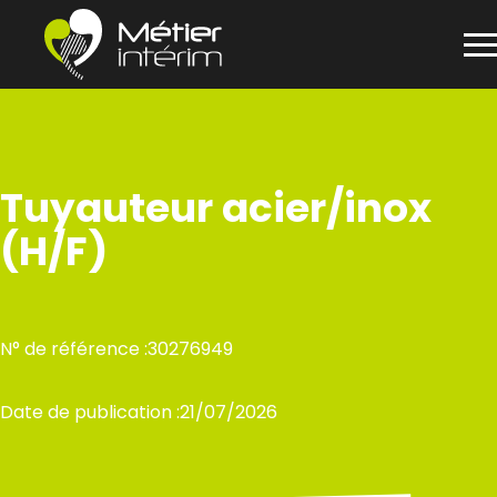
Panneau de gestion des cookies
Aller
au
contenu
Tuyauteur acier/inox
(H/F)
N° de référence :
30276949
Date de publication :
21/07/2026