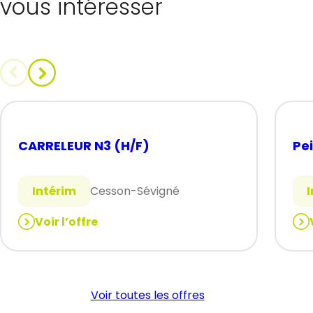
vous intéresser
CARRELEUR N3 (H/F)
Pe
Intérim
Cesson-Sévigné
Voir l’offre
:
:
CARRELEUR
Pei
N3
INT
(H/F)
N3
Voir toutes les offres
(H/