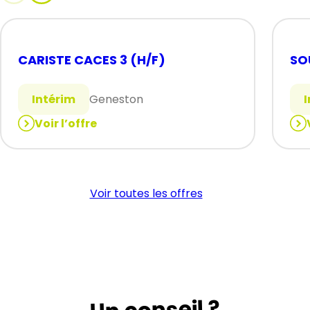
CARISTE CACES 3 (H/F)
SO
Intérim
Geneston
Voir l’offre
:
:
CARISTE
SO
CACES
(H/
3
Voir toutes les offres
(H/F)