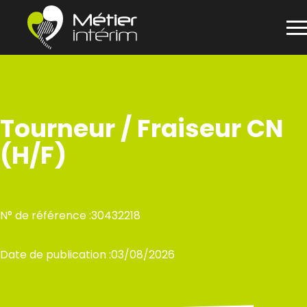
Panneau de gestion des cookies
Aller
au
contenu
Tourneur / Fraiseur CN
(H/F)
N° de référence :
30432218
Date de publication :
03/08/2026