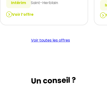
Intérim
Saint-Herblain
Voir l’offre
:
:
Monteur
OP
Chassis
CO
/
NU
Voir toutes les offres
Tubage
(H/
(H/F)
Un conseil ?
Suivez le guide …