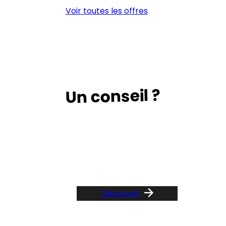
LIGNE
D’
Voir toutes les offres
(H/F)
(H/
Un conseil ?
Suivez le guide …
Découvrir