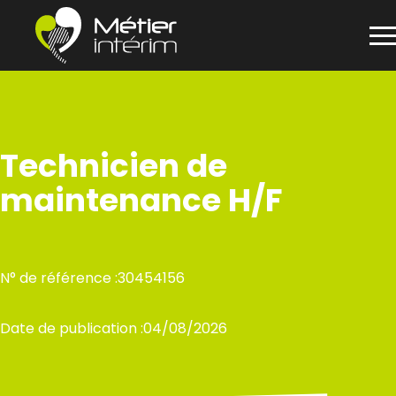
Panneau de gestion des cookies
Aller
au
contenu
Technicien de
maintenance H/F
N° de référence :
30454156
Date de publication :
04/08/2026