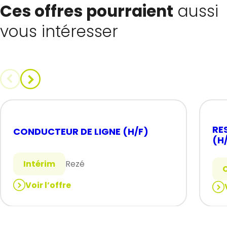
Ces offres pourraient
aussi
vous intéresser
RE
CONDUCTEUR DE LIGNE (H/F)
(H
Intérim
Rezé
Voir l’offre
:
:
CONDUCTEUR
RE
DE
BU