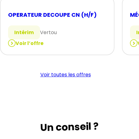
OPERATEUR DECOUPE CN (H/F)
MÉ
Intérim
Vertou
Voir l’offre
:
:
OPERATEUR
MÉ
DECOUPE
(H/
CN
Voir toutes les offres
(H/F)
Un conseil ?