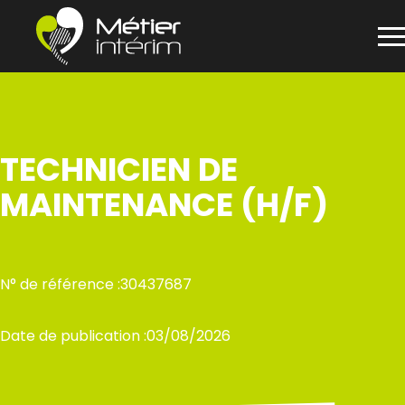
Panneau de gestion des cookies
Aller
au
contenu
TECHNICIEN DE
MAINTENANCE (H/F)
N° de référence :
30437687
Date de publication :
03/08/2026