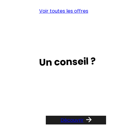
N4P1
tra
Voir toutes les offres
(H/F)
h/f
Un conseil ?
Suivez le guide …
Découvrir