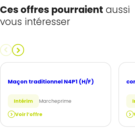
Ces offres pourraient
aussi
vous intéresser
Maçon traditionnel N4P1 (H/F)
co
Intérim
Marcheprime
Voir l’offre
:
:
Maçon
co
traditionnel
de