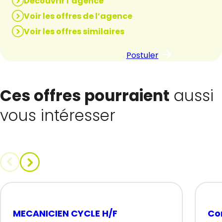
Découvrir l’agence
Voir les offres de l’agence
Voir les offres similaires
Postuler
Ces offres pourraient
aussi
vous intéresser
MECANICIEN CYCLE H/F
Co