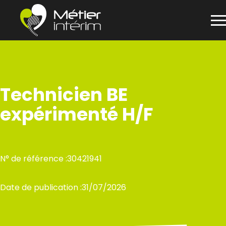
Panneau de gestion des cookies
Aller
au
contenu
Technicien BE
expérimenté H/F
N° de référence :
30421941
Date de publication :
31/07/2026