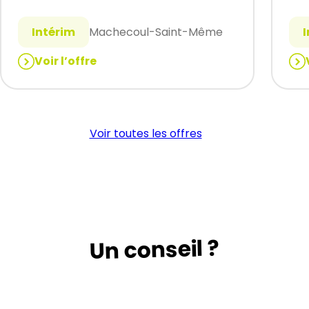
Intérim
Machecoul-Saint-Même
Voir l’offre
:
:
MECANICIEN
Co
CYCLE
de
H/F
lig
Voir toutes les offres
(H/
Un conseil ?