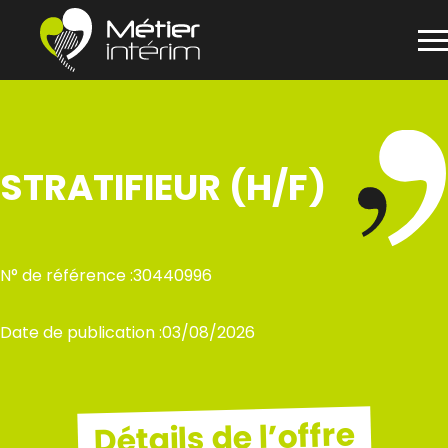
Panneau de gestion des cookies
Aller
au
contenu
STRATIFIEUR (H/F)
N° de référence :
30440996
Date de publication :
03/08/2026
Détails de l’offre