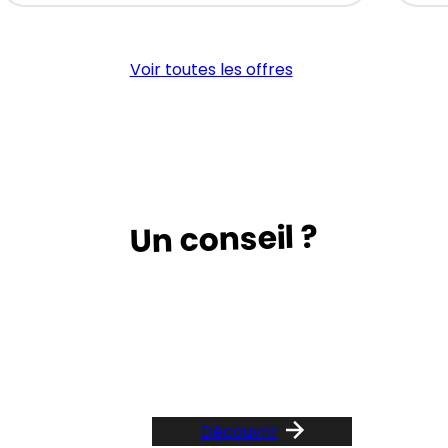
maçon
Ma
pierreux
Cof
(H/F)
(H/
Voir toutes les offres
Un conseil ?
Suivez le guide …
Découvrir