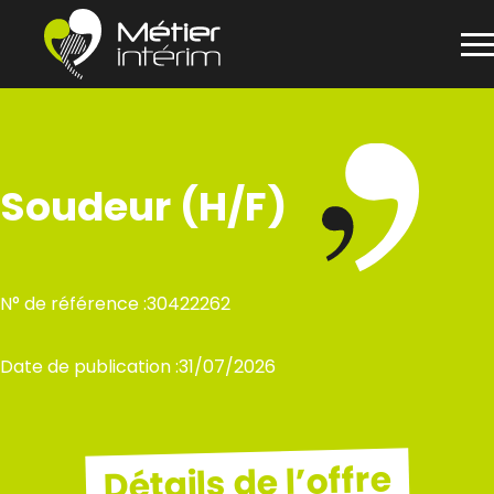
Panneau de gestion des cookies
Aller
au
contenu
Soudeur (H/F)
N° de référence :
30422262
Date de publication :
31/07/2026
Détails de l’offre