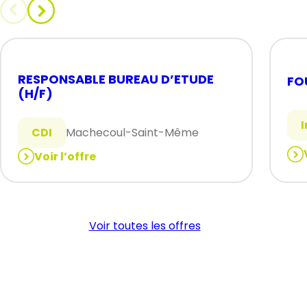
RESPONSABLE BUREAU D’ETUDE
FO
(H/F)
CDI
Machecoul-Saint-Même
Voir l’offre
:
:
FO
RESPONSABLE
(H/
BUREAU
D’ETUDE
Voir toutes les offres
(H/F)