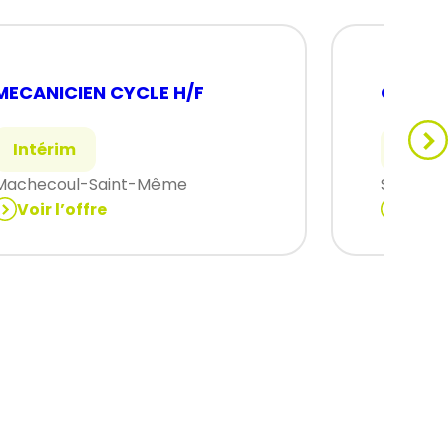
MECANICIEN CYCLE H/F
Conduc
Intérim
Intér
Machecoul-Saint-Même
Saint-A
Voir l’offre
Voir 
:
MECANICIEN
Conduc
CYCLE
de
H/F
ligne
(H/F)