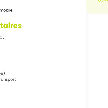
mobile.
taires
CL
ée)
ransport