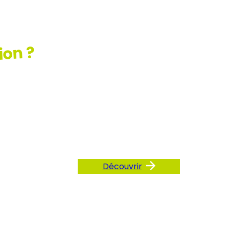
ion ?
ez
AQ
Découvrir