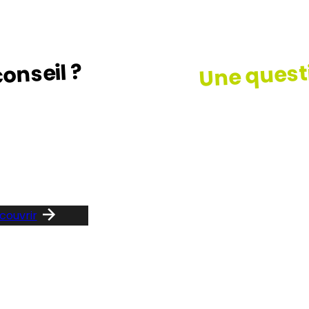
Une quest
onseil ?
z le guide …
Consult
notre F
couvrir