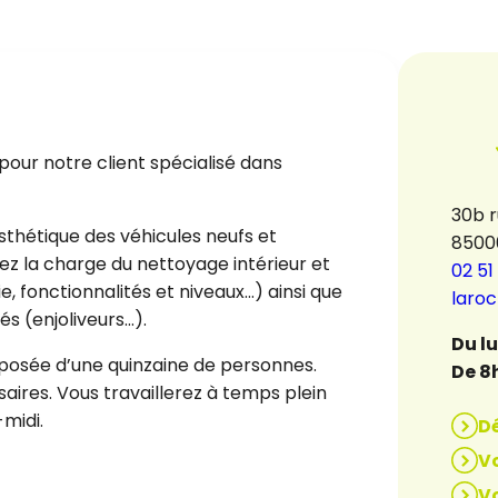
our notre client spécialisé dans
30b 
sthétique des véhicules neufs et
8500
rez la charge du nettoyage intérieur et
02 51
e, fonctionnalités et niveaux…) ainsi que
laro
s (enjoliveurs…).
Du l
mposée d’une quinzaine de personnes.
De 8
saires. Vous travaillerez à temps plein
midi.
D
Vo
Vo