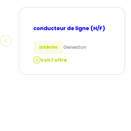
conducteur de ligne (H/F)
Intérim
Geneston
Voir l’offre
:
conducteur
de
ligne
(H/F)