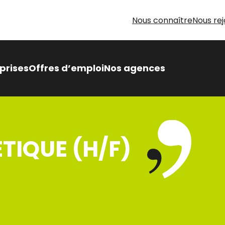
Nous connaître
Nous rej
prises
Offres d’emploi
Nos agences
 Intérimaire Métier Intérim
 avantages,
TIQUE (H/F)
sés pour vous
oin d’aide pour votre
herche d’emploi