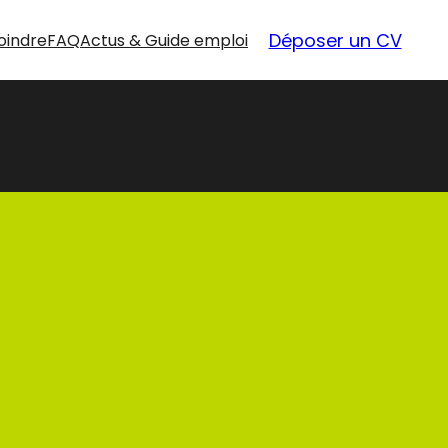
Déposer un CV
oindre
FAQ
Actus & Guide emploi
nouvelles
opportunités
Nos offres d’emploi