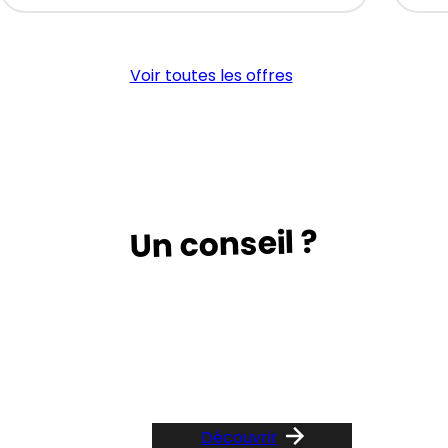
Magasinier/
MA
cariste(H/F)
PR
CO
Voir toutes les offres
(H/
Un conseil ?
Suivez le guide …
Découvrir