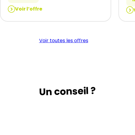
Voir l’offre
:
:
MACON
CH
TRADITIONNEL
D’E
(H/F)
CO
Voir toutes les offres
BA
N4P
(H/
Un conseil ?
Suivez le guide …