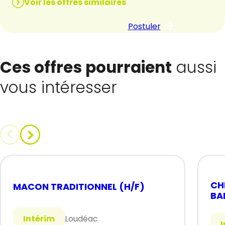
Voir les offres similaires
Postuler
Ces offres pourraient
aussi
vous intéresser
CH
MACON TRADITIONNEL (H/F)
BA
Intérim
Loudéac