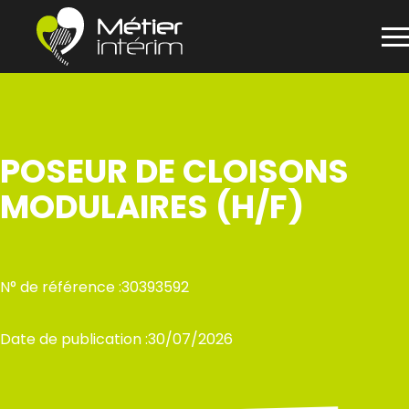
Panneau de gestion des cookies
Aller
au
contenu
POSEUR DE CLOISONS
MODULAIRES (H/F)
N° de référence :
30393592
Date de publication :
30/07/2026