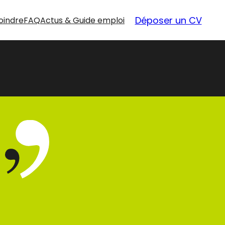
Déposer un CV
oindre
FAQ
Actus & Guide emploi
nouvelles
opportunités
Nos offres d’emploi