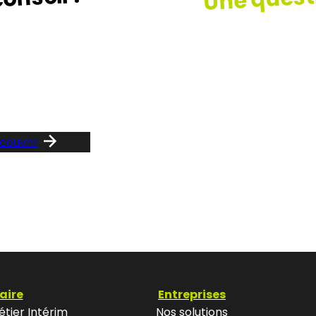
z le guide …
Consult
notre F
couvrir
aire
Entreprises
tier Intérim
Nos solutions