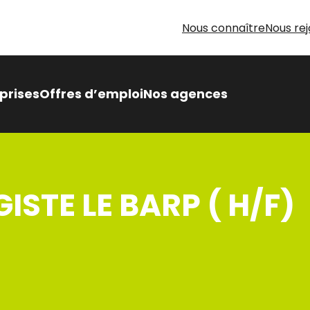
Nous connaître
Nous rej
prises
Offres d’emploi
Nos agences
 Intérimaire Métier Intérim
 avantages,
STE LE BARP ( H/F)
sés pour vous
oin d’aide pour votre
herche d’emploi