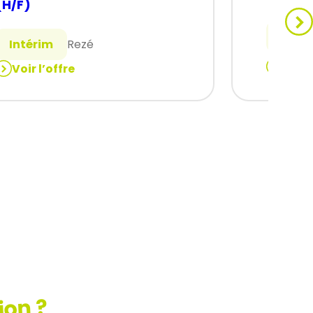
(H/F)
Intér
Intérim
Rezé
Voir 
Voir l’offre
:
Tuyaut
ELECTRICIEN
acier/i
CHANTIER
(H/F)
(H/F)
ion ?