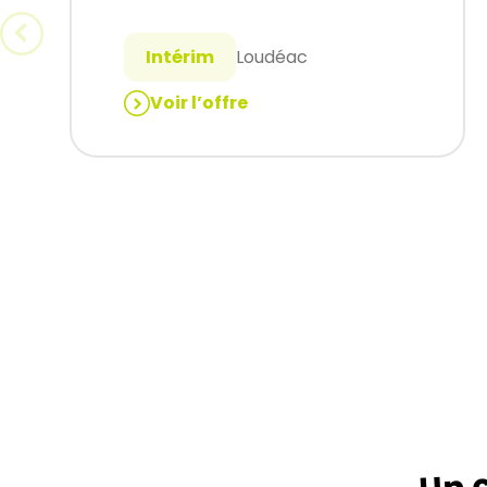
Intérim
Loudéac
Voir l’offre
:
CHARPENTIER
N2
(H/F)
Un c