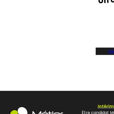
Suive
Dé
Intérim
Être candidat Mé