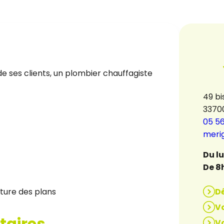
e ses clients, un plombier chauffagiste
49 bi
3370
05 56
meri
Du l
De 8
D
ture des plans
Vo
taires
Vo