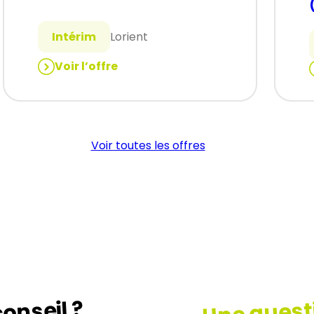
Intérim
Lorient
Voir l’offre
:
:
BARDEUR
(H/F)
Voir toutes les offres
Une quest
onseil ?