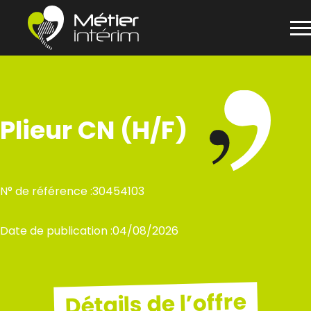
Panneau de gestion des cookies
Aller
au
contenu
Plieur CN (H/F)
N° de référence :
30454103
Date de publication :
04/08/2026
Détails de l’offre