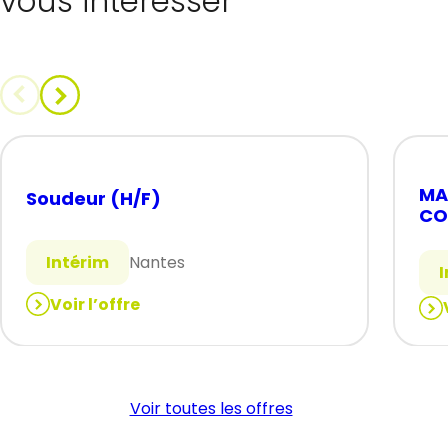
vous intéresser
MA
Soudeur (H/F)
CO
Intérim
Nantes
Voir l’offre
:
:
Soudeur
MA
(H/F)
PR
CO
Voir toutes les offres
(H/