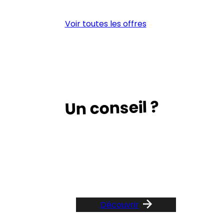
par
(H/
points
Voir toutes les offres
(H/F)
Un conseil ?
Suivez le guide …
Découvrir