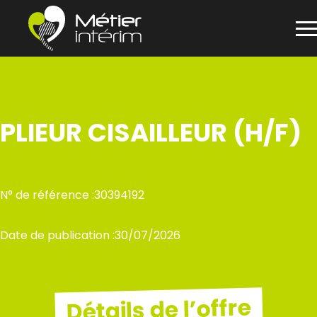
Panneau de gestion des cookies
Aller
au
contenu
PLIEUR CISAILLEUR (H/F)
N° de référence :
30394192
Date de publication :
30/07/2026
Détails de l’offre