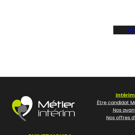
Dé
Intérim
Être candidat Mé
Nos avan
Nos offres d