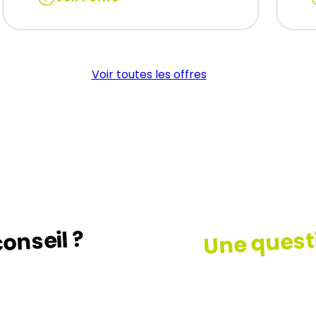
:
:
CONDUCTEUR
DE
LIGNE
Voir toutes les offres
(H/F)
Une quest
onseil ?
z le guide …
Consult