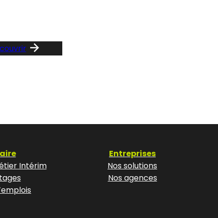
notre F
couvrir
aire
Entreprises
tier Intérim
Nos solutions
tages
Nos agences
’emplois