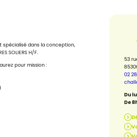
 spécialisé dans la conception,
TRES SOLIERS H/F.
53 ru
aurez pour mission :
8530
02 28
chal
)
Du l
De 8
D
Vo
Vo