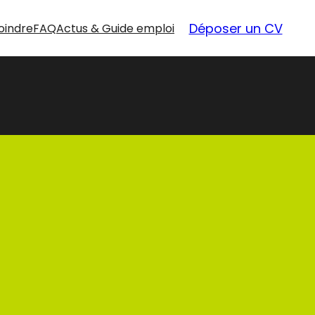
Déposer un CV
oindre
FAQ
Actus & Guide emploi
nouvelles
opportunités
Nos offres d’emploi