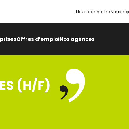
Nous connaître
Nous rej
prises
Offres d’emploi
Nos agences
 Intérimaire Métier Intérim
 avantages,
ES (H/F)
sés pour vous
oin d’aide pour votre
herche d’emploi