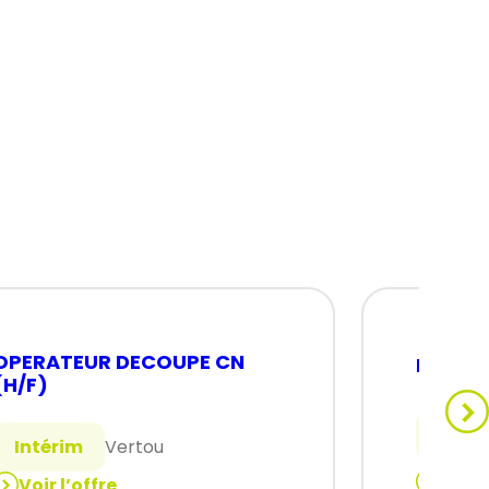
OPERATEUR DECOUPE CN
MÉCANI
(H/F)
Intér
Intérim
Vertou
Voir 
Voir l’offre