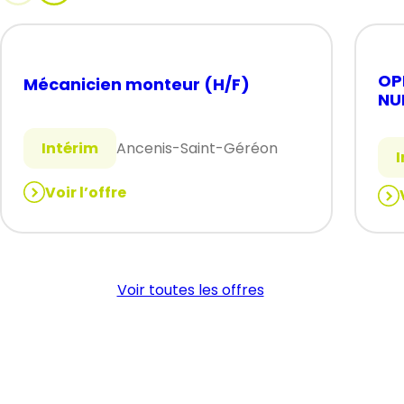
OP
Mécanicien monteur (H/F)
NU
Intérim
Ancenis-Saint-Géréon
Voir l’offre
:
:
Mécanicien
OP
monteur
CO
(H/F)
NU
Voir toutes les offres
(H/