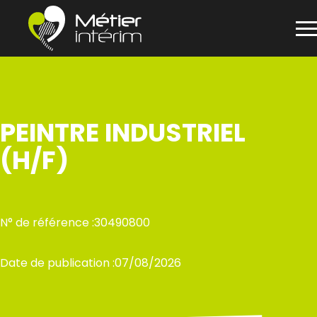
Panneau de gestion des cookies
Aller
au
contenu
PEINTRE INDUSTRIEL
(H/F)
N° de référence :
30490800
Date de publication :
07/08/2026