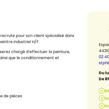
recrute pour son client spécialisé dans
peintre industriel H/F.
Espac
4431
 serez chargé d’effectuer la peinture,
02 40
insi que le conditionnement et
stph
Du l
De 8
D
e de pièces
Vo
Vo