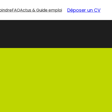
Déposer un CV
oindre
FAQ
Actus & Guide emploi
nouvelles
opportunités
Nos offres d’emploi