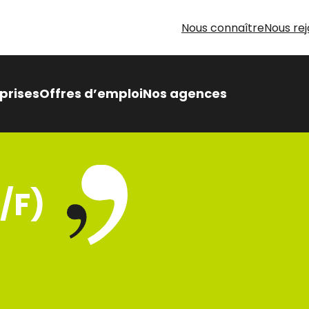
Nous connaître
Nous rej
prises
Offres d’emploi
Nos agences
 Intérimaire Métier Intérim
 avantages,
H/F)
sés pour vous
oin d’aide pour votre
herche d’emploi