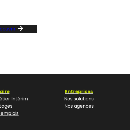
notre F
couvrir
aire
Entreprises
tier Intérim
Nos solutions
tages
Nos agences
’emplois