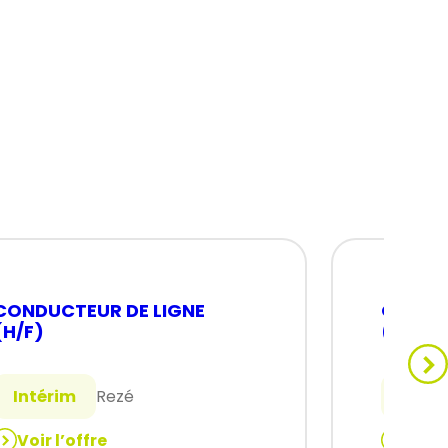
CONDUCTEUR DE LIGNE
OPERA
(H/F)
(H/F)
Intérim
Rezé
Intér
Voir l’offre
Voir 