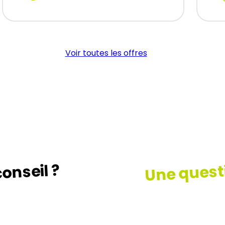
:
MONTEUR
EXPERIMENTE
H/F
Voir toutes les offres
Une quest
onseil ?
z le guide …
Consult