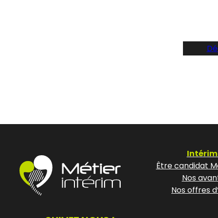
Dé
Intérim
Être candidat Mé
Nos avan
Nos offres d