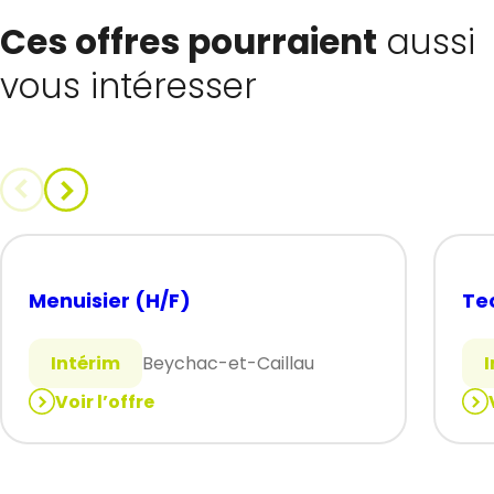
Ces offres pourraient
aussi
vous intéresser
Menuisier (H/F)
Te
Intérim
Beychac-et-Caillau
Voir l’offre
:
:
Menuisier
Tec
(H/F)
cha