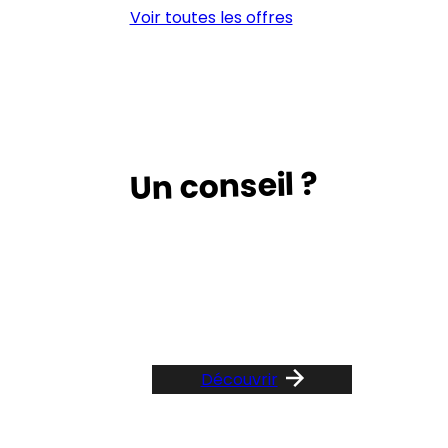
(H/
Voir toutes les offres
Un conseil ?
Suivez le guide …
Découvrir