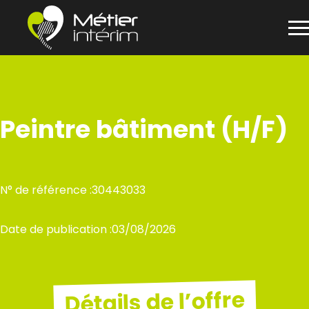
Panneau de gestion des cookies
Aller
au
contenu
Peintre bâtiment (H/F)
N° de référence :
30443033
Date de publication :
03/08/2026
Détails de l’offre