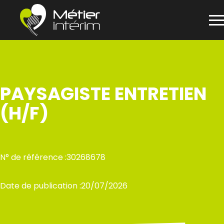
Panneau de gestion des cookies
Aller
au
contenu
PAYSAGISTE ENTRETIEN
(H/F)
N° de référence :
30268678
Date de publication :
20/07/2026