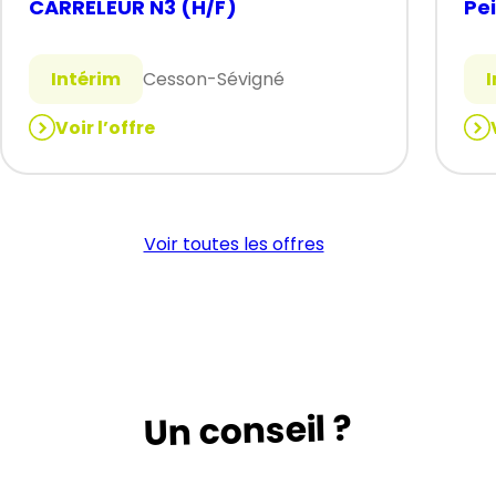
CARRELEUR N3 (H/F)
Pe
Intérim
Cesson-Sévigné
Voir l’offre
:
:
CARRELEUR
Pei
N3
INT
(H/F)
N3
Voir toutes les offres
(H/
Un conseil ?