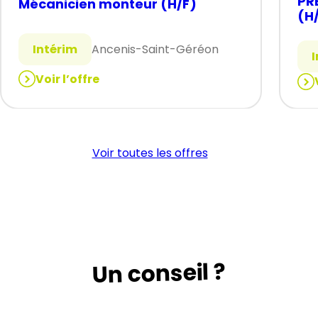
PR
Mécanicien monteur (H/F)
(H
Intérim
Ancenis-Saint-Géréon
Voir l’offre
:
:
Mécanicien
PR
monteur
DE
(H/F)
CO
Voir toutes les offres
(H/
Un conseil ?