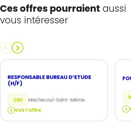
Ces offres pourraient
aussi
vous intéresser
RESPONSABLE BUREAU D’ETUDE
FO
(H/F)
CDI
Machecoul-Saint-Même
Voir l’offre
:
:
FO
RESPONSABLE
(H/
BUREAU