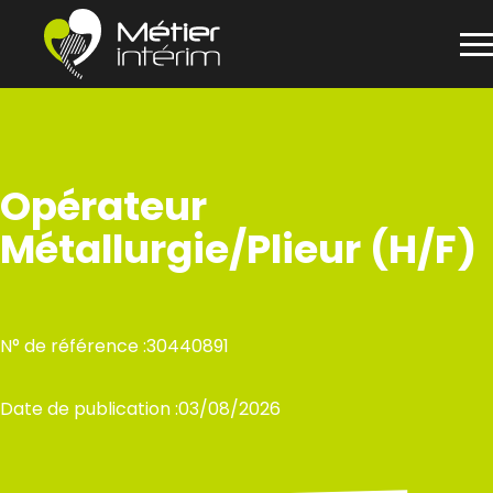
Panneau de gestion des cookies
Aller
au
contenu
Opérateur
Métallurgie/Plieur (H/F)
N° de référence :
30440891
Date de publication :
03/08/2026