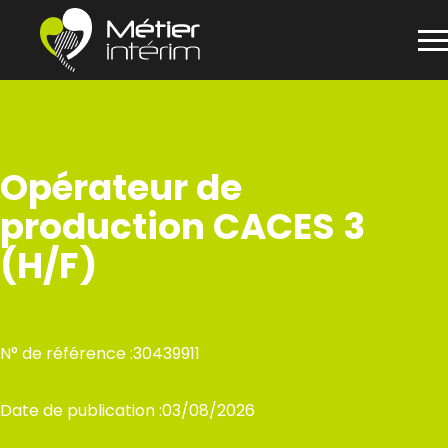
Panneau de gestion des cookies
Aller
au
contenu
Opérateur de
production CACES 3
(H/F)
N° de référence :
30439911
Date de publication :
03/08/2026