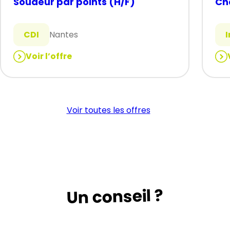
Soudeur par points (H/F)
Ch
CDI
Nantes
Voir l’offre
:
:
Soudeur
Ch
par
(H/
points
Voir toutes les offres
(H/F)
Un conseil ?