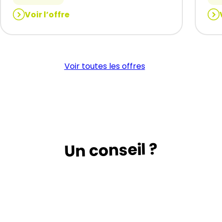
Voir l’offre
:
:
DRAPEUR
Usi
(H/F)
–
per
Voir toutes les offres
(H/
Un conseil ?
Suivez le guide …