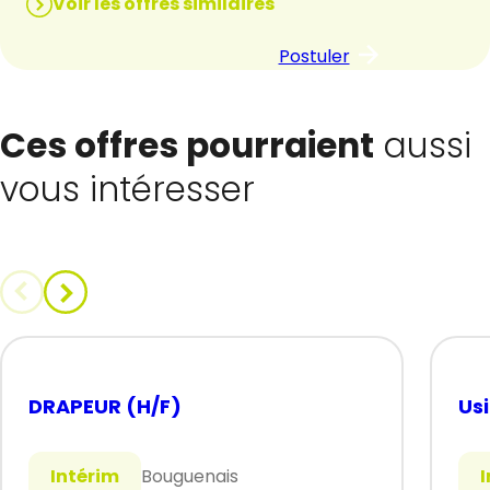
Voir les offres similaires
Postuler
Ces offres pourraient
aussi
vous intéresser
DRAPEUR (H/F)
Us
Intérim
Bouguenais