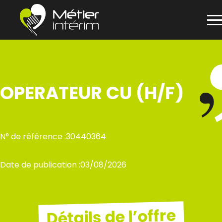
Panneau de gestion des cookies
Aller
au
contenu
OPERATEUR CU (H/F)
N° de référence :
30440364
Date de publication :
03/08/2026
Détails de l’offre