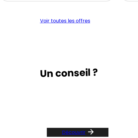
MONTEUR
CO
EXPERIMENTE
DE
H/F
LIG
Voir toutes les offres
(H/
Un conseil ?
Suivez le guide …
Découvrir