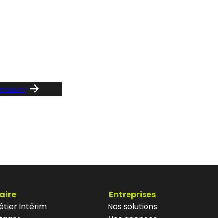
z le guide …
Consult
notre F
couvrir
aire
Entreprises
tier Intérim
Nos solutions