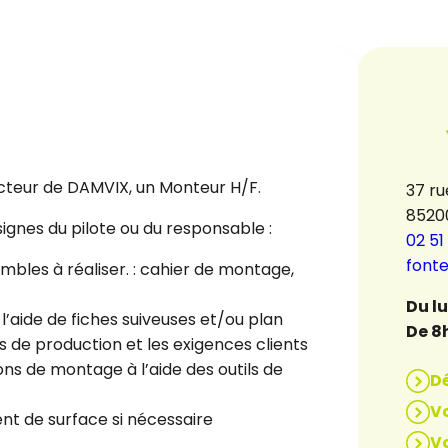
ecteur de DAMVIX, un Monteur H/F.
37 ru
8520
nsignes du pilote ou du responsable :
02 51
font
mbles à réaliser. : cahier de montage,
Du l
l’aide de fiches suiveuses et/ou plan
De 8
de production et les exigences clients
ons de montage à l’aide des outils de
D
Vo
nt de surface si nécessaire
Vo