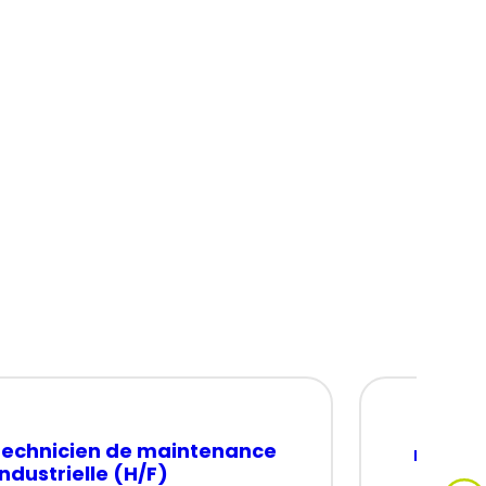
technicien de maintenance
monteu
industrielle (H/F)