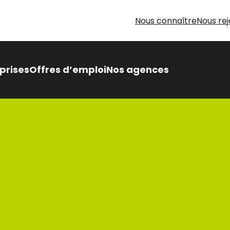
Nous connaître
Nous rej
prises
Offres d’emploi
Nos agences
 Intérimaire Métier Intérim
 avantages,
sés pour vous
oin d’aide pour votre
herche d’emploi