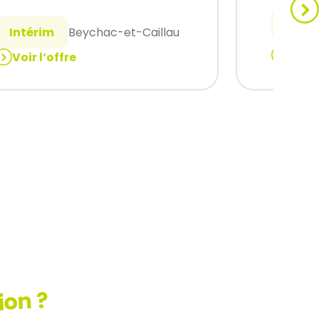
Intér
Intérim
Beychac-et-Caillau
Voir 
Voir l’offre
:
monteu
technicien
assemb
de
(H/F)
maintenance
industrielle
(H/F)
ion ?