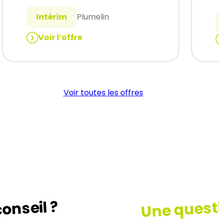
Intérim
Plumelin
Voir l’offre
:
:
CUISINIER
(H/F)
Voir toutes les offres
Une quest
onseil ?