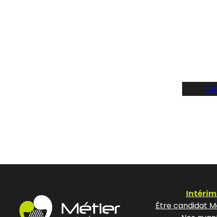
Suive
Dé
Intérim
Être candidat Mé