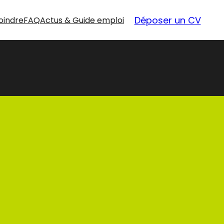
Déposer un CV
oindre
FAQ
Actus & Guide emploi
nouvelles
opportunités
Nos offres d’emploi