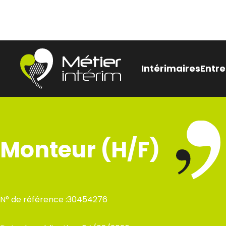
Aller
Panneau de gestion des cookies
au
contenu
Intérimaires
Entre
Être
Nos
Monteur (H/F)
pen
Bes
rec
N° de référence :
30454276