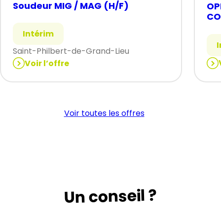
Soudeur MIG / MAG (H/F)
OP
CO
Intérim
Saint-Philbert-de-Grand-Lieu
Voir l’offre
:
:
OP
Soudeur
DE
MIG
CO
/
Voir toutes les offres
/(H
MAG
(H/F)
Un conseil ?