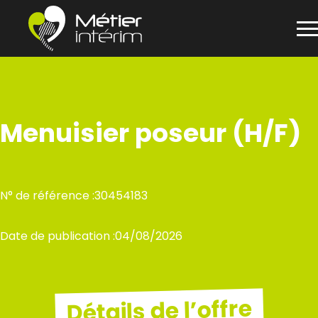
Panneau de gestion des cookies
Aller
au
contenu
Menuisier poseur (H/F)
N° de référence :
30454183
Date de publication :
04/08/2026
Détails de l’offre