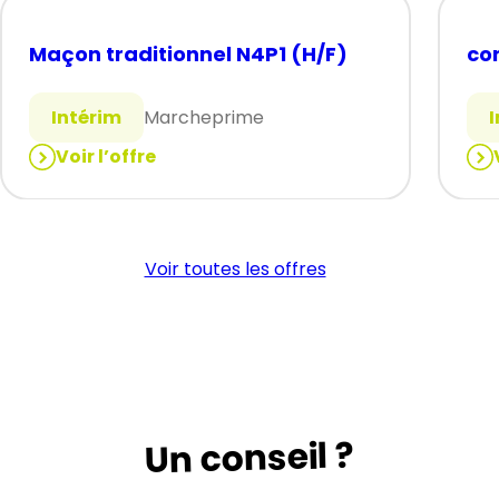
Maçon traditionnel N4P1 (H/F)
co
Intérim
Marcheprime
Voir l’offre
:
:
Maçon
co
traditionnel
de
N4P1
tra
Voir toutes les offres
(H/F)
h/f
Un conseil ?