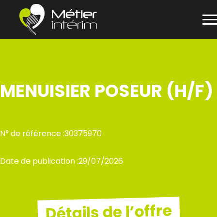
Panneau de gestion des cookies
Aller
au
contenu
MENUISIER POSEUR (H/F)
N° de référence :
30375970
Date de publication :
29/07/2026
Détails de l’offre