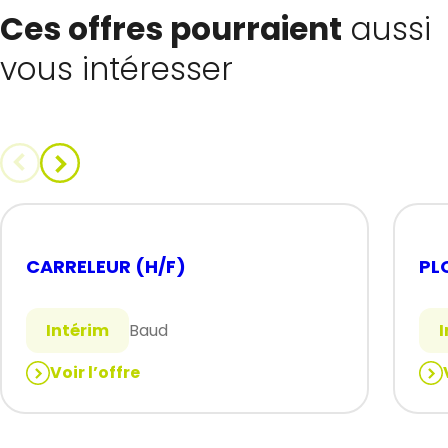
Ces offres pourraient
aussi
vous intéresser
CARRELEUR (H/F)
PL
Intérim
Baud
Voir l’offre
:
:
CARRELEUR
PL
(H/F)
(H/