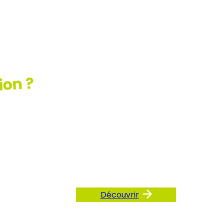
ion ?
ez
AQ
Découvrir