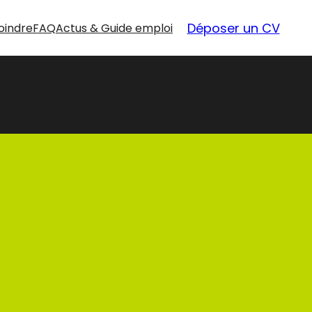
Déposer un CV
oindre
FAQ
Actus & Guide emploi
nouvelles
opportunités
Nos offres d’emploi