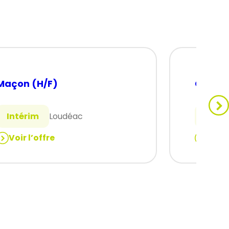
Maçon (H/F)
Charpe
Intérim
Loudéac
Intér
Voir l’offre
Voir 
:
Maçon
Charpen
(H/F)
(H/F)