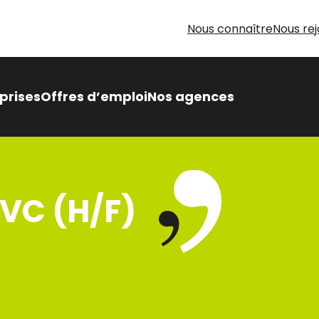
Nous connaître
Nous rej
prises
Offres d’emploi
Nos agences
 Intérimaire Métier Intérim
 avantages,
PVC (H/F)
sés pour vous
oin d’aide pour votre
herche d’emploi