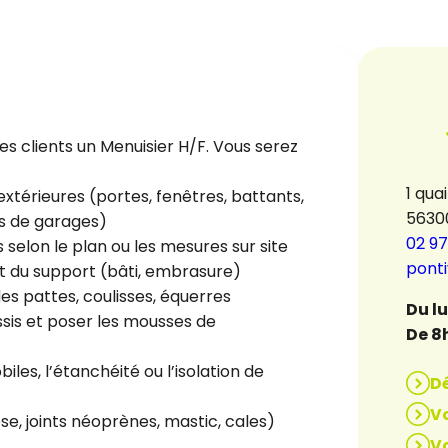
es clients un Menuisier H/F. Vous serez
1 qua
xtérieures (portes, fenêtres, battants,
5630
tes de garages)
02 97
elon le plan ou les mesures sur site
pont
at du support (bâti, embrasure)
es pattes, coulisses, équerres
Du l
sis et poser les mousses de
De 8
es, l’étanchéité ou l’isolation de
D
Vo
se, joints néoprènes, mastic, cales)
Vo