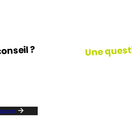
Une quest
onseil ?
z le guide …
Consult
notre F
couvrir