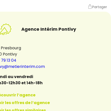
Partager
Agence Intérim Pontivy
i Presbourg
0 Pontivy
 79 13 04
ivy@metierinterim.com
undi au vendredi
h30-12h30 et 14h-18h
écouvrir l’agence
ir les offres de l’agence
ir les offres similaires