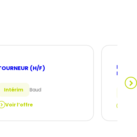
MANUT
TOURNEUR (H/F)
INDUST
Intérim
Baud
Intér
Voir l’offre
Voir 
:
TOURNEUR
MANUTE
(H/F)
INDUSTR
(H/F)