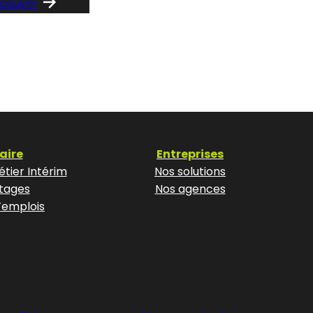
couvrir
aire
Entreprises
tier Intérim
Nos solutions
tages
Nos agences
’emplois