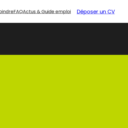
Déposer un CV
oindre
FAQ
Actus & Guide emploi
nouvelles
opportunités
Nos offres d’emploi