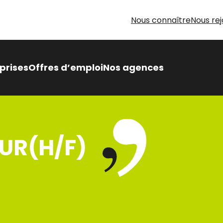
Nous connaître
Nous rej
prises
Offres d’emploi
Nos agences
 Intérimaire Métier Intérim
 avantages,
UR(H/F)
sés pour vous
oin d’aide pour votre
herche d’emploi