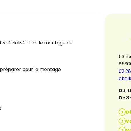
t spécialisé dans le montage de
53 ru
8530
 à préparer pour le montage
02 28
chal
Du l
De 8
e.
D
Vo
Vo