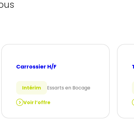
ous
Carrossier H/F
Intérim
Essarts en Bocage
Voir l’offre
:
:
Carrossier
H/F