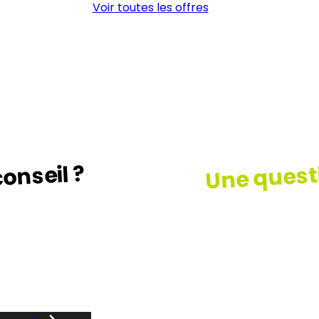
Voir toutes les offres
Une quest
onseil ?
z le guide …
Consult
notre F