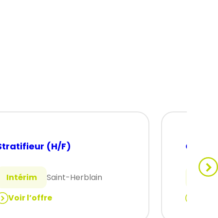
Stratifieur (H/F)
CARIST
Intérim
Saint-Herblain
Intér
Voir l’offre
Voir 
:
Stratifieur
CARIST