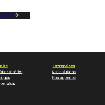
couvrir
aire
Entreprises
tier Intérim
Nos solutions
tages
Nos agences
’emplois