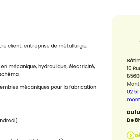
 client, entreprise de métallurgie,
Bâtim
n mécanique, hydraulique, électricité,
10 Ru
 schéma.
8560
Mont
embles mécaniques pour la fabrication
02 51
mont
Du l
De 8
endredi)
D