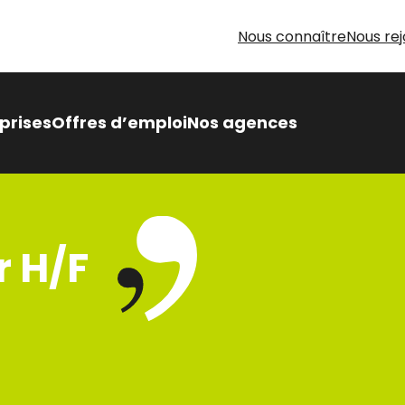
Nous connaître
Nous rej
prises
Offres d’emploi
Nos agences
 Intérimaire Métier Intérim
 avantages,
 H/F
sés pour vous
oin d’aide pour votre
herche d’emploi