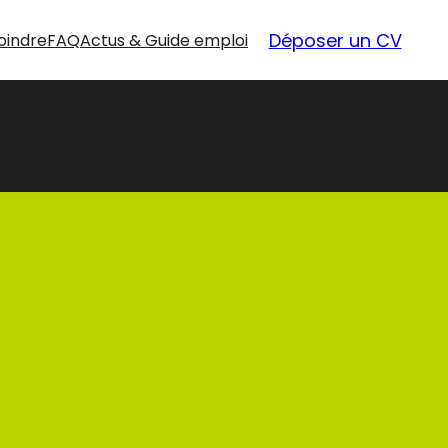
Déposer un CV
oindre
FAQ
Actus & Guide emploi
nouvelles
opportunités
Nos offres d’emploi