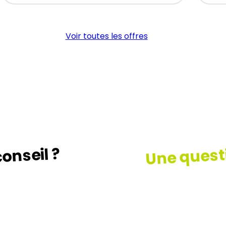
(H/F)
Voir toutes les offres
Une quest
onseil ?
z le guide …
Consult
notre F