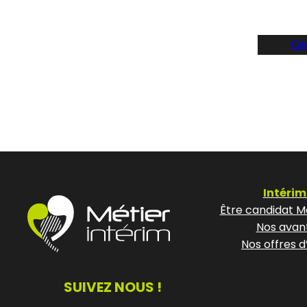
Dé
Intérim
Être candidat Mé
Nos avan
Nos offres d
SUIVEZ NOUS !