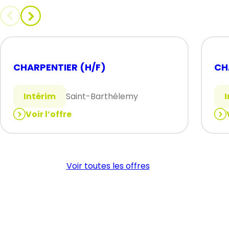
CHARPENTIER (H/F)
CH
Intérim
Saint-Barthélemy
Voir l’offre
:
:
CHARPENTIER
CH
(H/F)
(H/
Voir toutes les offres