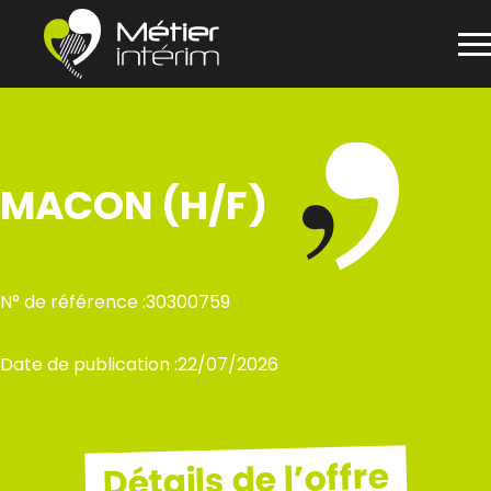
Panneau de gestion des cookies
Aller
au
contenu
MACON (H/F)
N° de référence :
30300759
Date de publication :
22/07/2026
Détails de l’offre